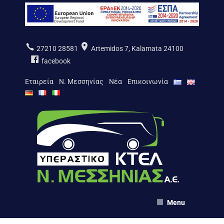
Skip
to
content
27210 28581
Artemidos 7, Kalamata 24100
facebook
Εταιρεία
Ν. Μεσσηνίας
Νέα
Επικοινωνία
ΚΤΕΛ Ν. ΜΕΣΣΗΝΙΑΣ Α.Ε.
Menu