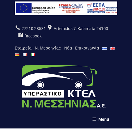
Skip
to
content
27210 28581
Artemidos 7, Kalamata 24100
facebook
Εταιρεία
Ν. Μεσσηνίας
Νέα
Επικοινωνία
ΚΤΕΛ Ν. ΜΕΣΣΗΝΙΑΣ Α.Ε.
Menu