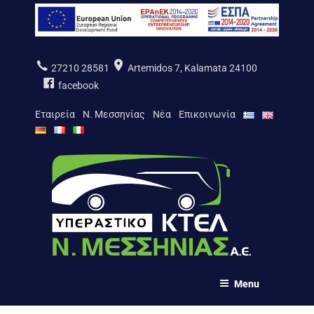
Skip
to
content
27210 28581
Artemidos 7, Kalamata 24100
facebook
Εταιρεία
Ν. Μεσσηνίας
Νέα
Επικοινωνία
ΚΤΕΛ Ν. ΜΕΣΣΗΝΙΑΣ Α.Ε.
Menu