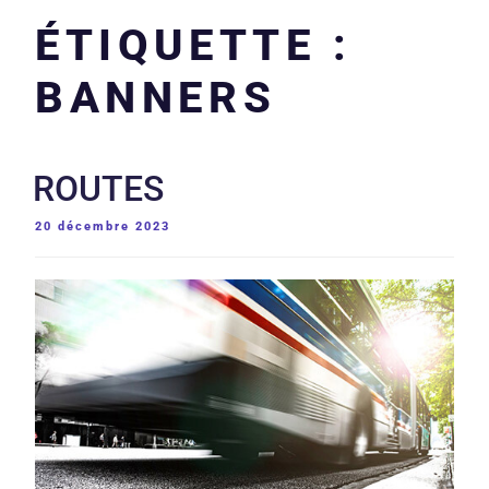
ÉTIQUETTE :
BANNERS
ROUTES
PUBLIÉ
20 décembre 2023
LE